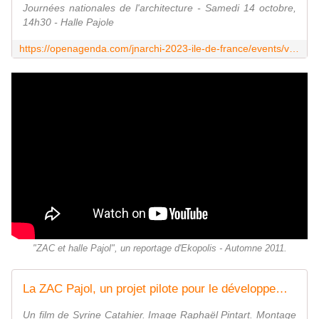
Journées nationales de l'architecture - Samedi 14 octobre,
14h30 - Halle Pajole
https://openagenda.com/jnarchi-2023-ile-de-france/events/visite-conference-du-site-pajol-paris-18e
"ZAC et halle Pajol", un reportage d'Ekopolis - Automne 2011.
La ZAC Pajol, un projet pilote pour le développement durable
Un film de Syrine Catahier. Image Raphaël Pintart. Montage