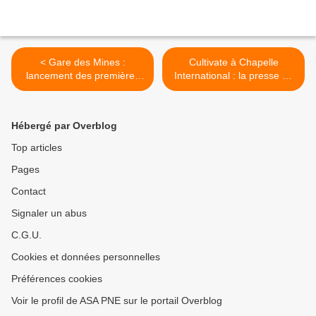
< Gare des Mines :
Cultivate à Chapelle
lancement des premières
International : la presse en
consultations...en attendant
parle ! >
la réunion de concertation !
Hébergé par Overblog
Top articles
Pages
Contact
Signaler un abus
C.G.U.
Cookies et données personnelles
Préférences cookies
Voir le profil de ASA PNE sur le portail Overblog