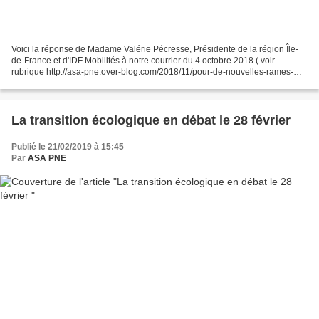
Voici la réponse de Madame Valérie Pécresse, Présidente de la région Île-
de-France et d'IDF Mobilités à notre courrier du 4 octobre 2018 ( voir
rubrique http://asa-pne.over-blog.com/2018/11/pour-de-nouvelles-rames-
sur-la-ligne-12-du-metro.html ). Les...
La transition écologique en débat le 28 février
Publié le 21/02/2019 à 15:45
Par
ASA PNE