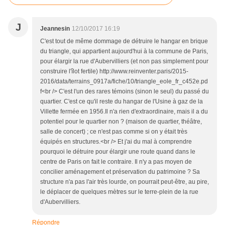
J
Jeannesin
12/10/2017 16:19
C'est tout de même dommage de détruire le hangar en brique
du triangle, qui appartient aujourd'hui à la commune de Paris,
pour élargir la rue d'Aubervilliers (et non pas simplement pour
construire l'îlot fertile) http://www.reinventer.paris/2015-
2016/data/terrains_0917a/fiche/10/triangle_eole_fr_c452e.pd
f<br /> C'est l'un des rares témoins (sinon le seul) du passé du
quartier. C'est ce qu'il reste du hangar de l'Usine à gaz de la
Villette fermée en 1956.Il n'a rien d'extraordinaire, mais il a du
potentiel pour le quartier non ? (maison de quartier, théâtre,
salle de concert) ; ce n'est pas comme si on y était très
équipés en structures.<br /> Et j'ai du mal à comprendre
pourquoi le détruire pour élargir une route quand dans le
centre de Paris on fait le contraire. Il n'y a pas moyen de
concilier aménagement et préservation du patrimoine ? Sa
structure n'a pas l'air très lourde, on pourrait peut-être, au pire,
le déplacer de quelques mètres sur le terre-plein de la rue
d'Aubervilliers.
Répondre