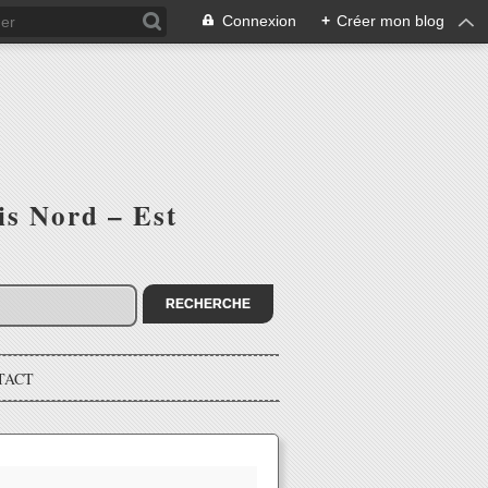
Connexion
+
Créer mon blog
is Nord – Est
TACT