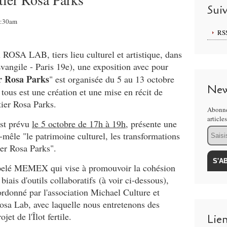
Sui
6:30am
RS
u ROSA LAB, tiers lieu culturel et artistique, dans
-Evangile - Paris 19e), une exposition avec pour
er Rosa Parks
" est organisée du 5 au 13 octobre
New
tous est une création et une mise en récit de
tier Rosa Parks.
Abonne
article
est prévu
le 5 octobre de 17h à 19h
, présente une
Email
-mêle "le patrimoine culturel, les transformations
ier Rosa Parks".
ppelé MEMEX qui vise à promouvoir la cohésion
 biais d'outils collaboratifs (à voir ci-dessous),
oordonné par l'association Michael Culture et
osa Lab, avec laquelle nous entretenons des
jet de l'Îlot fertile.
Lie