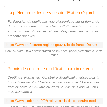
La préfecture et les services de l'État en région Île-de-France
Participation du public par voie électronique sur la demande
de permis de construire modificatif Cette procédure permet
au public de s'informer et de s'exprimer sur le projet
présenté dans les ...
https://www.prefectures-regions.gouv.fr/ile-de-france/Documents-publications/Consultations/Enquetes-publiques/Transformation-de-la-Gare-du-Nord
Gare du Nord 2024 : présentation de la PPVE par la préfecture d'Île de
France
Permis de construire modificatif : exprimez-vous à partir du 17 août !
Dépôt du Permis de Construire Modificatif : découvrez la
future Gare du Nord Suite à l'accord conclu le 23 novembre
dernier entre la SA Gare du Nord, la Ville de Paris, la SNCF
et SNCF Gare & ...
https://www.stationord.fr/fr/projet/permis-de-construire-modificatif-exprimez-vous-a-partir-du-17-aout