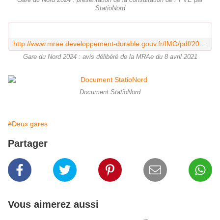
Gare du Nord 2024 : présentation de la consultation de PPVE par
StatioNord
http://www.mrae.developpement-durable.gouv.fr/IMG/pdf/2021-04-08_projet_avis_gare_du_nord_adopte.pdf
Gare du Nord 2024 : avis délibéré de la MRAe du 8 avril 2021
Document StatioNord
#Deux gares
Partager
Vous aimerez aussi