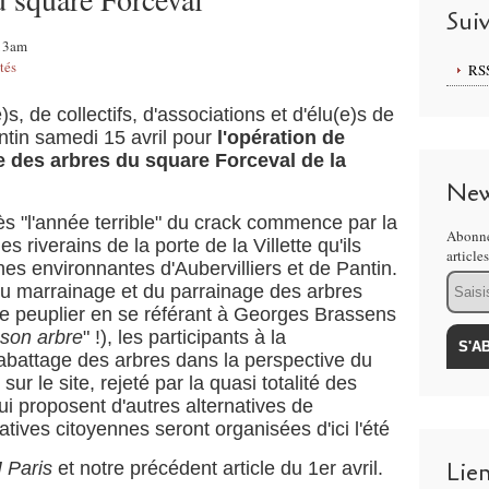
Sui
:13am
tés
RS
)s, de collectifs, d'associations et d'élu(e)s de
antin samedi 15 avril pour
l'opération de
e des arbres du square Forceval de la
New
s "l'année terrible" du crack commence par la
Abonne
s riverains de la porte de la Villette qu'ils
article
s environnantes d'Aubervilliers et de Pantin.
Email
du marrainage et du parrainage des arbres
e peuplier en se référant à Georges Brassens
 son arbre
" !), les participants à la
abattage des arbres dans la perspective du
sur le site, rejeté par la quasi totalité des
qui proposent d'autres alternatives de
iatives citoyennes seront organisées d'ici l'été
Lie
 Paris
et notre précédent article du 1er avril.