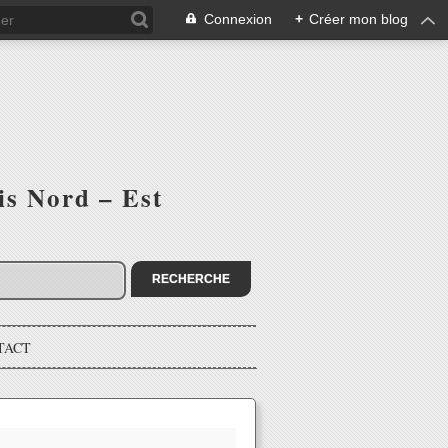
Connexion
+
Créer mon blog
is Nord – Est
TACT