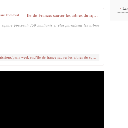
La 
Ile-de-France: sauver les arbres du square Forceval
square Forceval: 150 habitants et élus parrainent les arbres
https://www.bfmtv.com/paris/replay-emissions/paris-week-end/ile-de-france-sauver-les-arbres-du-square-forceval_VN-202304150341.html