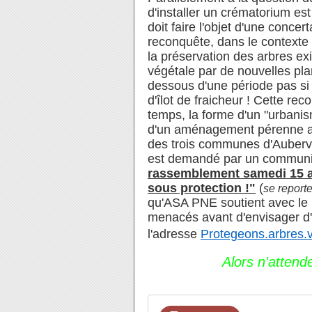
d'installer un crématorium est
doit faire l'objet d'une concer
reconquête, dans le context
la préservation des arbres ex
végétale par de nouvelles pla
dessous d'une période pas si 
d'îlot de fraicheur ! Cette re
temps, la forme d'un "urbanism
d'un aménagement pérenne avec
des trois communes d'Aubervill
est demandé par un communi
rassemblement samedi 15 avr
sous protection !"
(
se report
qu'ASA PNE soutient avec le 
menacés avant d'envisager d'au
l'adresse
Protegeons.arbres.
Alors n'attend