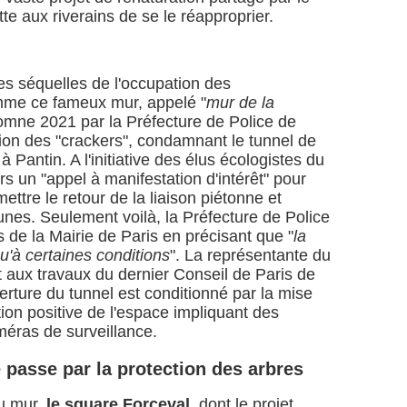
e aux riverains de se le réapproprier.
es séquelles de l'occupation des
me ce fameux mur, appelé "
mur de la
automne 2021 par la Préfecture de Police de
tion des "crackers", condamnant le tunnel de
 à Pantin. A l'initiative des élus écologistes du
rs un "appel à manifestation d'intérêt" pour
ettre le retour de la liaison piétonne et
nes. Seulement voilà, la Préfecture de Police
s de la Mairie de Paris en précisant que "
la
u'à certaines conditions
". La représentante du
it aux travaux du dernier Conseil de Paris de
erture du tunnel est conditionné par la mise
tion positive de l'espace impliquant des
méras de surveillance.
passe par la protection des arbres
du mur,
le square Forceval
, dont le projet