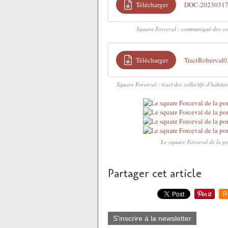
Télécharger
DOC-2023031
Square Forceval : communiqué des coll
Télécharger
TractRoberval
Square Forceval : tract des collectifs d'habita
Le square Forceval de la por
Partager cet article
R
S'inscrire à la newsletter