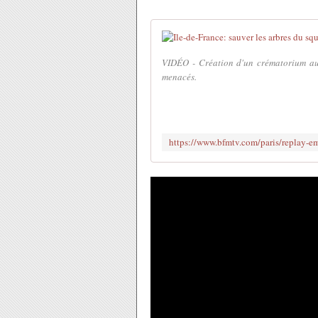
VIDÉO - Création d'un crématorium au 
menacés.