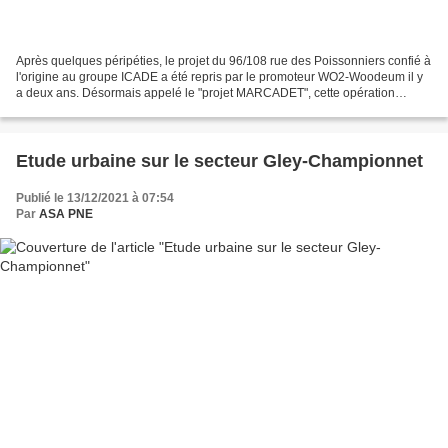
Après quelques péripéties, le projet du 96/108 rue des Poissonniers confié à
l'origine au groupe ICADE a été repris par le promoteur WO2-Woodeum il y
a deux ans. Désormais appelé le "projet MARCADET", cette opération
d'ensemble immobilier tertiaire conserve...
Etude urbaine sur le secteur Gley-Championnet
Publié le 13/12/2021 à 07:54
Par
ASA PNE