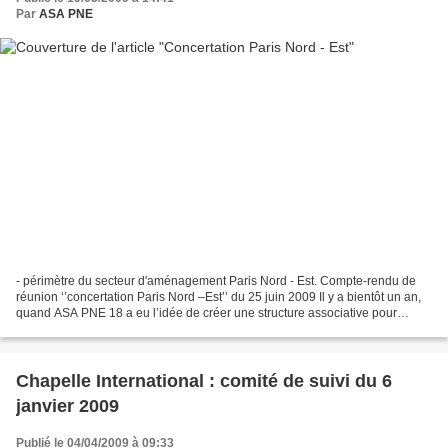
Par
ASA PNE
- périmètre du secteur d'aménagement Paris Nord - Est. Compte-rendu de
réunion ‘’concertation Paris Nord –Est’’ du 25 juin 2009 Il y a bientôt un an,
quand ASA PNE 18 a eu l’idée de créer une structure associative pour
accompagner les projets d’aménagements...
Chapelle International : comité de suivi du 6
janvier 2009
Publié le 04/04/2009 à 09:33