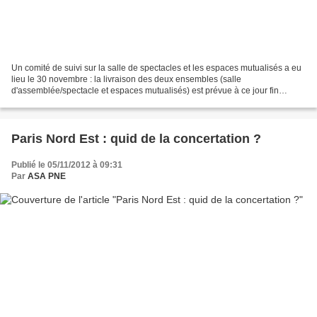
Un comité de suivi sur la salle de spectacles et les espaces mutualisés a eu
lieu le 30 novembre : la livraison des deux ensembles (salle
d'assemblée/spectacle et espaces mutualisés) est prévue à ce jour fin
avril/début mai 2013. Une date qui reste conditionnée...
Paris Nord Est : quid de la concertation ?
Publié le 05/11/2012 à 09:31
Par
ASA PNE