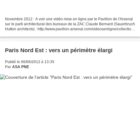
Novembre 2012 : A voir une vidéo mise en ligne par le Pavillon de l'Arsenal
sur le parti architectural des bureaux de la ZAC Claude Bernard (Sauerbruch
Hutton architects) : http://www.pavillon-arsenal.com/videosenligne/collection-
2-398.php Juillet 2012...
Paris Nord Est : vers un périmètre élargi
Publié le 06/06/2012 à 13:35
Par
ASA PNE