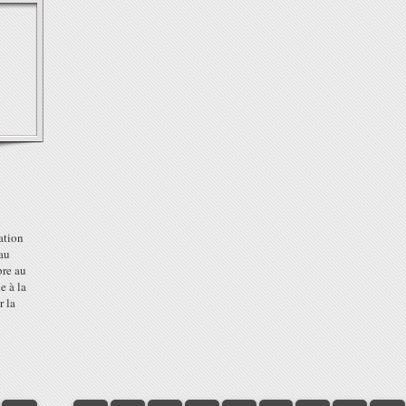
ation
eau
bre au
e à la
r la