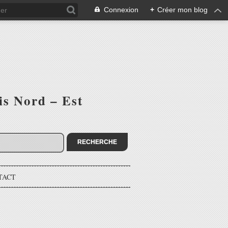
Connexion
+
Créer mon blog
is Nord – Est
TACT