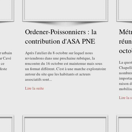
Ordener-Poissonniers : la
Métr
contribution d'ASA PNE
réun
octo
r urbain
Après l'atelier du 8 octobre sur lequel nous
ar Cavé
reviendrons dans une prochaine rubrique, la
La ques
 ce
rencontre du 16 octobre est maintenue mais sous
Chapelle
feste
un format différent. C'est à une marche exploratoire
nombreu
autour du site que les habitants et acteurs
importa
associatifs sont...
raison d
Lire la suite
mobilisa
Lire la 