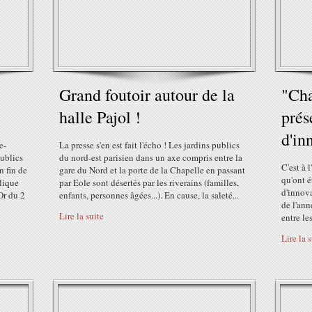
Grand foutoir autour de la
"Cha
halle Pajol !
prés
d'in
e-
La presse s'en est fait l'écho ! Les jardins publics
publics
du nord-est parisien dans un axe compris entre la
C'est à 
n fin de
gare du Nord et la porte de la Chapelle en passant
qu'ont é
lique
par Eole sont désertés par les riverains (familles,
d'innova
'Or du 2
enfants, personnes âgées...). En cause, la saleté...
de l'ann
Lire la suite
entre le
Lire la 