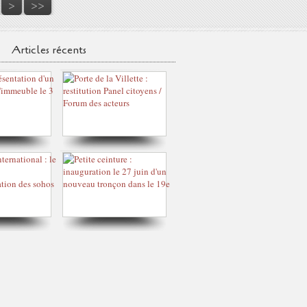
50
>
>>
Articles récents