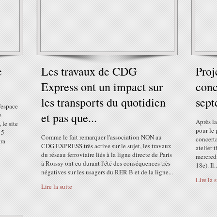
e
Les travaux de CDG
Proj
Express ont un impact sur
conc
les transports du quotidien
sep
l'espace
et pas que...
e
Après la
 le site
pour le 
 5
Comme le fait remarquer l'association NON au
concert
ra
CDG EXPRESS très active sur le sujet, les travaux
atelier 
du réseau ferroviaire liés à la ligne directe de Paris
mercredi
à Roissy ont eu durant l'été des conséquences très
18e). Il..
négatives sur les usagers du RER B et de la ligne...
Lire la 
Lire la suite