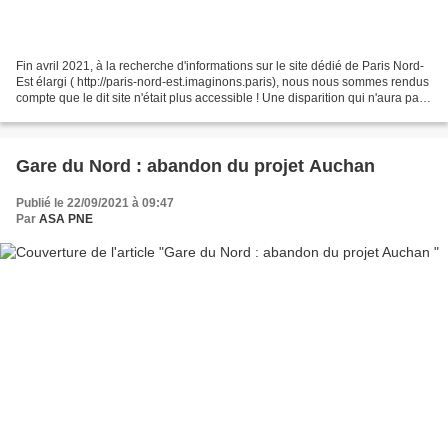
Fin avril 2021, à la recherche d'informations sur le site dédié de Paris Nord-
Est élargi ( http://paris-nord-est.imaginons.paris), nous nous sommes rendus
compte que le dit site n'était plus accessible ! Une disparition qui n'aura pas
résisté à la crise...
Gare du Nord : abandon du projet Auchan
Publié le 22/09/2021 à 09:47
Par
ASA PNE