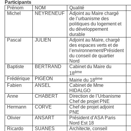
Participants
Prénom
NOM
Qualité
Michel
NEYRENEUF
Adjoint au Maire chargé
de l’urbanisme des
politiques du logement et
du développement
durable
Pascal
JULIEN
Adjoint au Maire, chargé
des espaces verts et de
l’environnement/Président
du conseil de quartier
Nord
Baptiste
BERTRAND
Cabinet du Maire du
ème
18
Frédérique
PIGEON
ème
Mairie du 18
Fabien
ANSEL
Cabinet de Mme
HIDALGO
Anne
CHABERT
Direction de l’Urbanisme
Chef de projet PNE
Hermann
CORVE
Chef de projet adjoint
PNE
Olivier
ANSART
Président d’ASA Paris
Nord Est 18
Ricardo
SUANES
Architecte, conseil