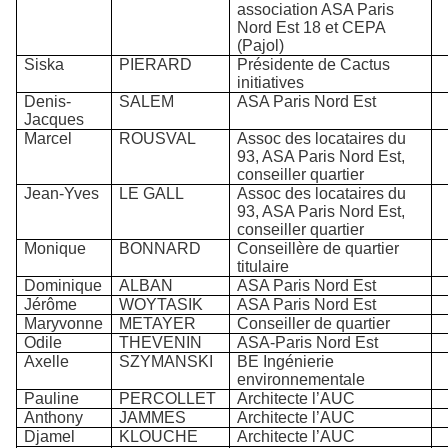
association ASA Paris
Nord Est 18 et CEPA
(Pajol)
Siska
PIERARD
Présidente de Cactus
initiatives
Denis-
SALEM
ASA Paris Nord Est
Jacques
Marcel
ROUSVAL
Assoc des locataires du
93, ASA Paris Nord Est,
conseiller quartier
Jean-Yves
LE GALL
Assoc des locataires du
93, ASA Paris Nord Est,
conseiller quartier
Monique
BONNARD
Conseillère de quartier
titulaire
Dominique
ALBAN
ASA Paris Nord Est
Jérôme
WOYTASIK
ASA Paris Nord Est
Maryvonne
METAYER
Conseiller de quartier
Odile
THEVENIN
ASA-Paris Nord Est
Axelle
SZYMANSKI
BE Ingénierie
environnementale
Pauline
PERCOLLET
Architecte l’AUC
Anthony
JAMMES
Architecte l’AUC
Djamel
KLOUCHE
Architecte l’AUC