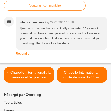
Ajouter un commentaire
W
what causes snoring
29/01/2014 13:18
I just can’t imagine that you actually completed 10 years of
consultation. Time indeed passed on very quickly. I am sure
you must have not felt it that long as consultation is what you
love doing. Thanks a lot for the share.
Répondre
< Chapelle International : la
Chapelle International :
réunion et l'exposition
comité de suivi du 11 avril
publiques de janvier/février
2013 >
2013
Hébergé par Overblog
Top articles
Pages