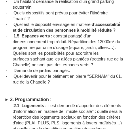
-
Un habitant demande la réalisation d’un grand parking
souterrain.
-
Quels dispositifs sont prévus pour éviter l’itinéraire
‘’malin’’ ?
-
Quel est le dispositif envisagé en matière
d’accessibilité
et de circulation des personnes à mobilité réduite ?
-
1.5
Espaces verts
: constat partagé d’un
dimensionnement trop réduit. Répartition des 12000m
²
du
programme par unité d’usage (square, jardin, allées…).
Quelles sont les possibilités pour accroître les
surfaces sachant que les allées plantées (trottoirs rue de la
Chapelle) ne sont pas des espaces verts ?
-
Demande de jardins partagés.
-
Quel devenir pour le bâtiment en pierre ‘’SERNAM’’ du 61,
rue de la Chapelle ?
2.
P
rogrammation :
►
-
2.1
Logements
: il est demandé d’apporter des éléments
d’information en matière de ‘’mixité sociale’’ : quelle sera la
répartition des logements sociaux en fonction des critères
d’aide (PLAI, PLUS, PLS, logements à loyers maîtrisés…)
et quelle sera la répartition en matière de surfaces