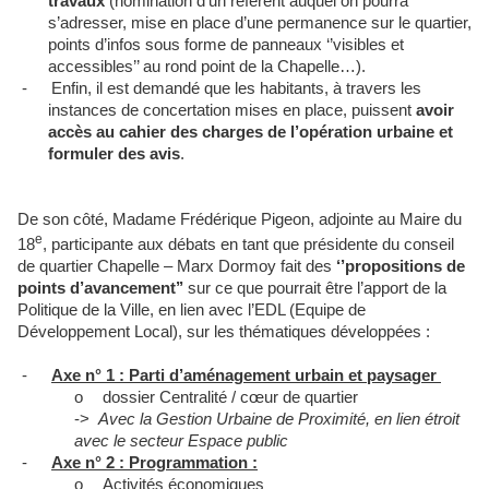
travaux
(nomination d’un référent auquel on pourra
s’adresser, mise en place d’une permanence sur le quartier,
points d’infos sous forme de panneaux ‘’visibles et
accessibles’’ au rond point de la Chapelle…).
-
Enfin, il est demandé que les habitants, à travers les
instances de concertation mises en place, puissent
avoir
accès au cahier des charges de l’opération urbaine et
formuler des avis
.
De son côté, Madame Frédérique Pigeon, adjointe au Maire du
e
18
, participante aux débats en tant que présidente du conseil
de quartier Chapelle – Marx Dormoy fait des
‘’propositions de
points d’avancement’’
sur ce que pourrait être l’apport de la
Politique de la Ville, en lien avec l’EDL (Equipe de
Développement Local), sur les thématiques développées :
-
Axe n° 1 : Parti d’aménagement urbain et paysager
o
dossier Centralité / cœur de quartier
->
Avec la Gestion Urbaine de Proximité, en lien étroit
avec le secteur Espace public
-
Axe n° 2 : Programmation :
o
Activités économiques