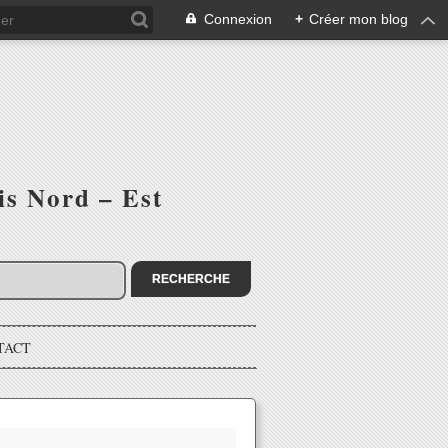
Connexion
+
Créer mon blog
is Nord – Est
TACT