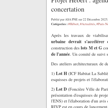
concertation
Publié par ASA PNE sur 22 Décembre 2025
Catégories :
#Hébert
,
#Actualités
,
#Paris N
Après les travaux de viabilis
urbaine devrait s'accélérer
lots M et G
construction des
con
de l'année
. Un comité de suivi 
Des ateliers architecturaux de 
Lot H
1)
(ICF Habitat La Sabli
esquisses de projets et l'élaborat
Lot D
2)
(Foncière Ville de Pa
présentation d'esquisses de proj
l'ENS) et l'élaboration d'un avis 
RIVP est en cours de lancemen