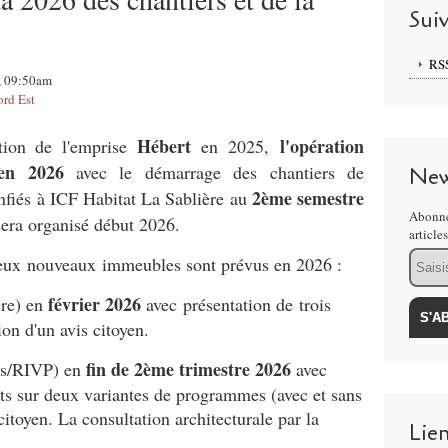
Sui
RS
, 09:50am
ord Est
Hébert
l'opération
ation de l'emprise
en 2025,
 en 2026
avec le démarrage des chantiers de
New
2ème semestre
fiés à ICF Habitat La Sablière au
Abonne
sera organisé début 2026.
article
Email
deux nouveaux immeubles sont prévus en 2026 :
février 2026
ère) en
avec présentation de trois
ion d'un avis citoyen.
fin de 2ème trimestre 2026
ris/RIVP) en
avec
ets sur deux variantes de programmes (avec et sans
citoyen. La consultation architecturale par la
Lie
t.