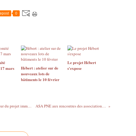
epost
0
ité
Le projet Hébert
Hébert : atelier sur de
 17 mars
s'expose
nouveaux lots de
bâtiments le 10 février
Campus Condorcet : réunion tendue autour du projet immobilier de l'EHESS
ASA PNE aux rencontres des associations de FNE Paris