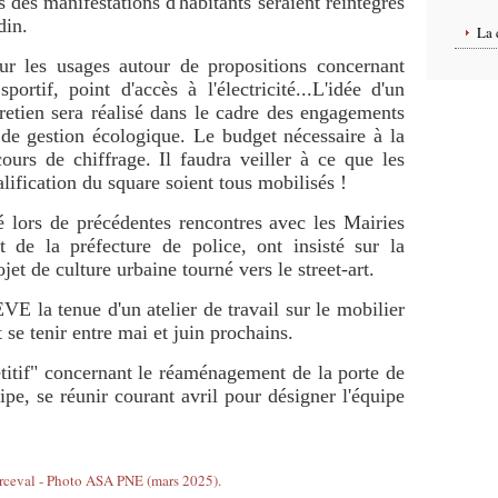
rs des manifestations d'habitants seraient réintégrés
rdin.
La 
ur les usages autour de propositions concernant
portif, point d'accès à l'électricité...L'idée d'un
etien sera réalisé dans le cadre des engagements
 de gestion écologique. Le budget nécessaire à la
cours de chiffrage. Il faudra veiller à ce que les
lification du square soient tous mobilisés !
 lors de précédentes rencontres avec les Mairies
 de la préfecture de police, ont insisté sur la
jet de culture urbaine tourné vers le street-art.
VE la tenue d'un atelier de travail sur le mobilier
t se tenir entre mai et juin prochains.
itif" concernant le réaménagement de la porte de
ncipe, se réunir courant avril pour désigner l'équipe