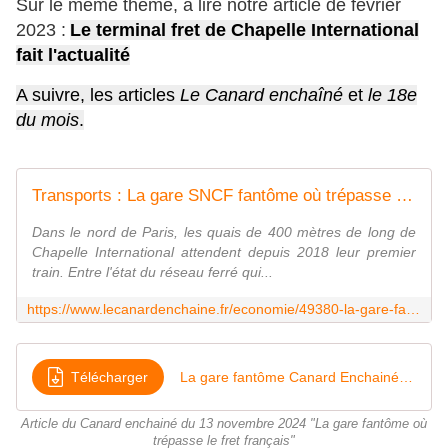
Sur le même thème, à lire notre article de février
2023 :
Le terminal fret de Chapelle International
fait l'actualité
A suivre, les articles
Le Canard enchaîné
et
le 18e
du mois
.
Transports : La gare SNCF fantôme où trépasse le fret français | Le Canard enchaîné
Dans le nord de Paris, les quais de 400 mètres de long de
Chapelle International attendent depuis 2018 leur premier
train. Entre l'état du réseau ferré qui...
https://www.lecanardenchaine.fr/economie/49380-la-gare-fantome-ou-trepasse-le-fret-francais
Télécharger
La gare fantôme Canard Enchainé 13-11-2024
Article du Canard enchainé du 13 novembre 2024 "La gare fantôme où
trépasse le fret français"