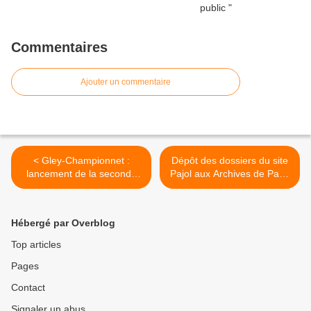
Commentaires
Ajouter un commentaire
< Gley-Championnet :
Dépôt des dossiers du site
lancement de la seconde
Pajol aux Archives de Paris
phase de la concertation
>
Hébergé par Overblog
Top articles
Pages
Contact
Signaler un abus