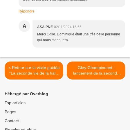
Répondre
A
ASA PNE
02/11/2024 16:55
Merci Odile. Dominique était une très belle personne
qui nous manquera
< Retour sur la visite guidée
Gley-Championnet :
"La seconde vie de la halle
lancement de la seconde
Pajol" du samedi 19 octobre
phase de la concertation >
Hébergé par Overblog
Top articles
Pages
Contact
Signaler un abus