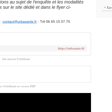
tions au sujet de l'enquête et les modalités
 sur le site dédié et dans le flyer ci-
La 
 :
contact@urbasante.fr
- Tél 06.65.15.07.70.
https://urbasante.fr/
Site internet UrbASanté
er UrbASanté en version PDF.