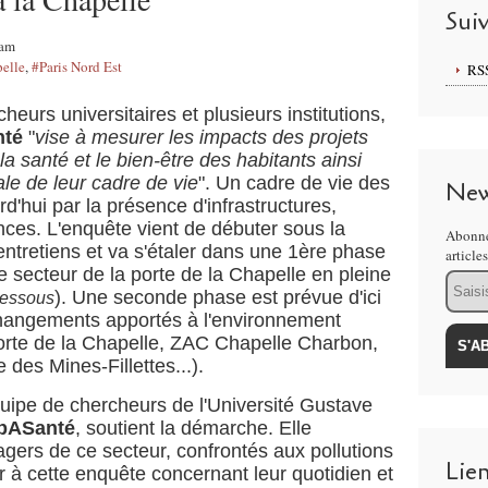
Sui
5am
pelle
,
#Paris Nord Est
RS
eurs universitaires et plusieurs institutions,
nté
"
vise à mesurer les impacts des projets
 santé et le bien-être des habitants ainsi
le de leur cadre de vie
". Un cadre de vie des
New
d'hui par la présence d'infrastructures,
nces.
L'enquête vient de débuter sous la
Abonne
entretiens et va s'étaler dans une 1ère phase
article
le secteur de la porte de la Chapelle en pleine
Email
). Une seconde phase est prévue d'ici
-dessous
hangements apportés à l'environnement
 porte de la Chapelle, ZAC Chapelle Charbon,
es Mines-Fillettes...).
quipe de chercheurs de l'Université Gustave
bASanté
, soutient la démarche. Elle
gers de ce secteur, confrontés aux pollutions
Lie
per à cette enquête concernant leur quotidien et