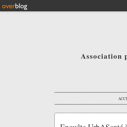
Association 
ACC
Enquête UrbASanté à