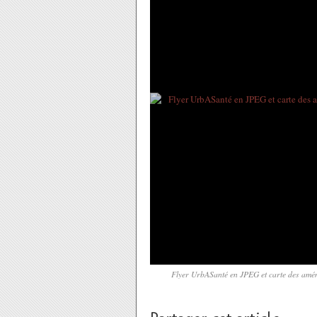
Flyer UrbASanté en JPEG et carte des amén