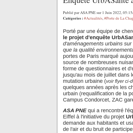
Publié par ASA PNE sur 1 Juin 2022, 05:1
Catégories :
#Actualités
,
#Porte de La Cha
Porté par une équipe de cherch
le projet d'enquête UrbASa
d'aménagements urbains sur la
que la qualité environnementa
portes de Paris marqué aujour
source de nombreuses nuisa
forme de questionnaires et d'
jusqu'au mois de juillet dans 
mutation urbaine (
voir flyer ci
quelques années après les c
urbain (requalification de la
Campus Condorcet, ZAC gare d
ASA PNE
qui a rencontré l'é
Eiffel à l'initiative du projet
Ur
demande aux habitants et usa
de l'air et du bruit de partici