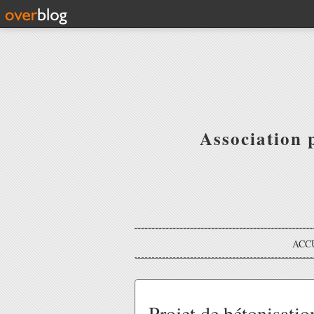
Association 
ACC
Projet de bétonisatio