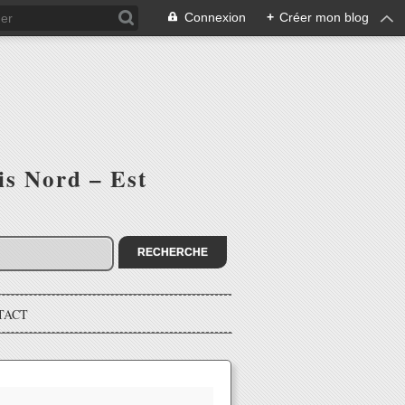
Connexion
+
Créer mon blog
is Nord – Est
TACT