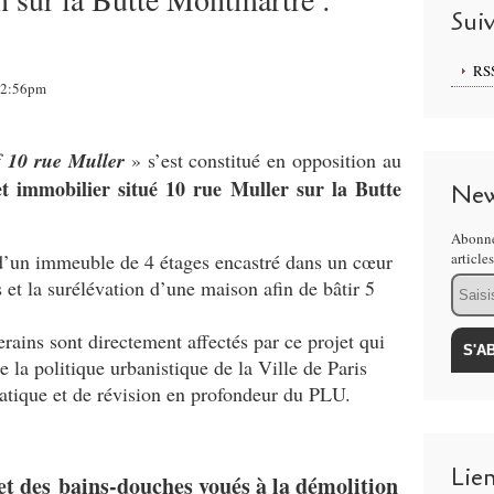
Sui
RS
 12:56pm
f 10 rue Muller
» s’est constitué en opposition au
et immobilier situé 10 rue Muller sur la Butte
New
Abonne
n d’un immeuble de 4 étages encastré dans un cœur
article
Email
et la surélévation d’une maison afin de bâtir 5
rains sont directement affectés par ce projet qui
e la politique urbanistique de la Ville de Paris
imatique et de révision en profondeur du PLU.
Lie
et des
bains-douches voués à la démolition