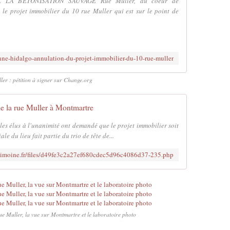
LA BETONISATION SAUVAGE Rue Muller, au coeur de
 le projet immobilier du 10 rue Muller qui est sur le point de
nne-hidalgo-annulation-du-projet-immobilier-du-10-rue-muller
ler : pétition à signer sur Change.org
de la rue Muller à Montmartre
 les élus à l'unanimité ont demandé que le projet immobilier soit
le du lieu fait partie du trio de tête de...
trimoine.fr/files/d49fe3c2a27ef680cdec5d96c4086d37-235.php
rue Muller, la vue sur Montmartre et le laboratoire photo