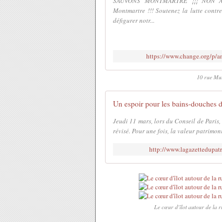
SAUVONS MONTMARTRE ¡¡¡ NON A 
Montmartre !!! Soutenez la lutte contre
défigurer notr...
https://www.change.org/p/a
10 rue Mul
Un espoir pour les bains-douches 
Jeudi 11 mars, lors du Conseil de Paris,
révisé. Pour une fois, la valeur patrimonia
http://www.lagazettedupa
Le cœur d'îlot autour de la 