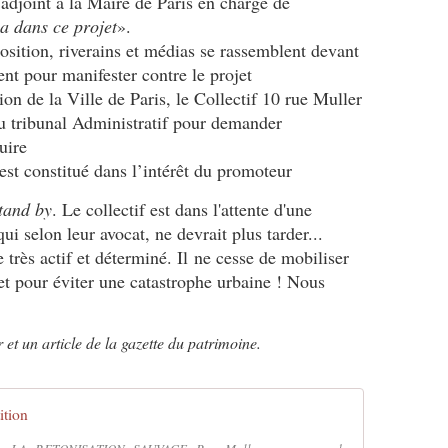
adjoint à la Maire de Paris en charge de
va dans ce projet
».
sition, riverains et médias se rassemblent devant
nt pour manifester contre le projet
on de la Ville de Paris, le Collectif 10 rue Muller
u tribunal Administratif pour demander
uire
t constitué dans l’intérêt du promoteur
tand by
. Le collectif est dans l'attente d'une
ui selon leur avocat, ne devrait plus tarder...
e très actif et déterminé. Il ne cesse de mobiliser
jet pour éviter une catastrophe urbaine ! Nous
er et un article de la gazette du patrimoine.
ition