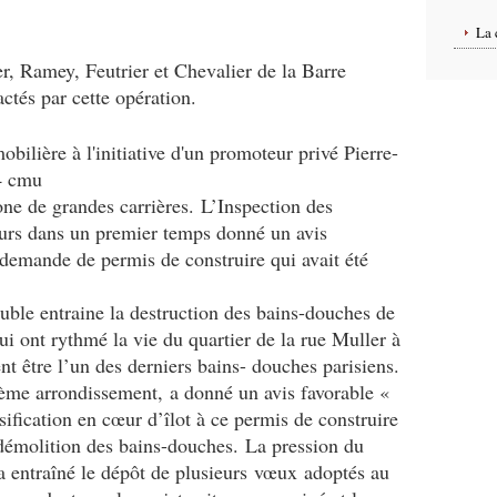
La 
er, Ramey, Feutrier et Chevalier de la Barre
tés par cette opération.
bilière à l'initiative d'un promoteur privé Pierre-
4 cmu
ne de grandes carrières. L’Inspection des
eurs dans un premier temps donné un avis
 demande de permis de construire qui avait été
le entraine la destruction des bains-douches de
ui ont rythmé la vie du quartier de la rue Muller à
ent être l’un des derniers bains- douches parisiens.
me arrondissement, a donné un avis favorable «
nsification en cœur d’îlot à ce permis de construire
 démolition des bains-douches. La pression du
 a entraîné le dépôt de plusieurs
vœux
adoptés au