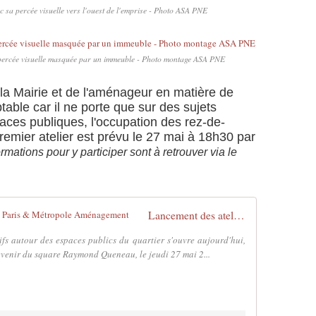
 sa percée visuelle vers l'ouest de l'emprise - Photo ASA PNE
ercée visuelle masquée par un immeuble - Photo montage ASA PNE
la Mairie et de l'aménageur en matière de
table car il ne porte que sur des sujets
ces publiques, l'occupation des rez-de-
emier atelier est prévu le 27 mai à 18h30 par
rmations pour y participer sont à retrouver via le
Lancement des ateliers participatifs ! | Paris & Métropole Aménagement
tifs autour des espaces publics du quartier s'ouvre aujourd'hui,
venir du square Raymond Queneau, le jeudi 27 mai 2...