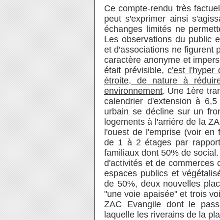
Ce compte-rendu très factuel 
peut s'exprimer ainsi s'agis
échanges limités ne permett
Les observations du public et
et d'associations ne figurent
caractère anonyme et impers
était prévisible,
c'est l'hyper
étroite, de nature à réduir
environnement
. Une 1ère tra
calendrier d'extension à 6,5
urbain se décline sur un fro
logements à l'arrière de la Z
l'ouest de l'emprise (voir en
de 1 à 2 étages par rapport
familiaux dont 50% de social.
d'activités et de commerces 
espaces publics et végétali
de 50%, deux nouvelles places
"une voie apaisée" et trois v
ZAC Evangile dont le pass
laquelle les riverains de la p