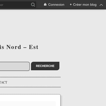
Connexion
+
Créer mon blog
is Nord – Est
TACT