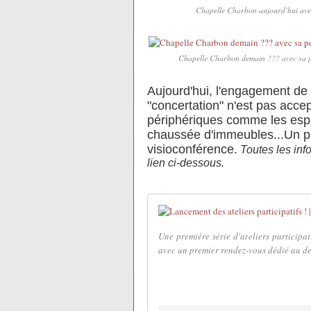
Chapelle Charbon aujourd'hui avec
Chapelle Charbon demain ??? avec sa p
Aujourd'hui, l'engagement de 
"concertation" n'est pas accep
périphériques comme les espa
chaussée d'immeubles...Un pr
visioconférence.
Toutes les info
lien ci-dessous.
Une première série d'ateliers participa
avec un premier rendez-vous dédié au de