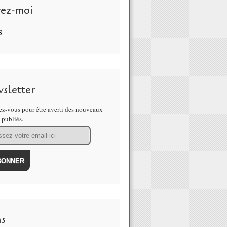
vez-moi
S
sletter
z-vous pour être averti des nouveaux
s publiés.
ns