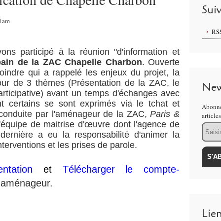
Sui
21am
RS
ons participé à la réunion "d'information et
rbain de la ZAC Chapelle Charbon
. Ouverte
oindre qui a rappelé les enjeux du projet, la
our de 3 thèmes (Présentation de la ZAC, le
New
articipative) avant un temps d'échanges avec
t certains se sont exprimés via le tchat et
Abonne
 conduite par l'aménageur de la ZAC,
Paris &
article
'équipe de maitrise d'
œuvre dont l'agence de
Email
dernière a eu la responsabilité d'animer la
nterventions et les prises de parole.
ntation
et
Télécharger le compte-
 l'aménageur.
Lie