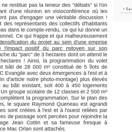
ne restitue pas la teneur des "débats" si l'on
La 
sant d'une réunion en visioconférence où les
ent pas d'engager une véritable discussion !
 des représentants des collectifs d'habitants
 pas dans le compte-rendu, ce qui lui donne un
onnel. Ce qui frappe et qui malheureusement
 densification du projet au sein d'une emprise
e l'impact positif du parc mitoyen sur son
nche du "parc" de 3 hectares dont on attend le
 hectares ! Ainsi, la programmation du volet
nt bâti de 28 000 m² constitué de 5 îlots de
AC Evangile avec deux émergences à l'est et à
 fin d'article notre photo-montage) plus élevés
 au bâti existant, soit 400 à 450 logements
 Un groupe scolaire de 12 classes et 2 500 m²
complètent la programmation. Sur le plan des
sés, le square Raymond Queneau est agrandi
 sont créées à l'est et à l'ouest reliées par
oies de passage sont percées pour rejoindre la
age Jean Cottin et sa fameuse fresque à
lace Mac Orlan sont attachés.