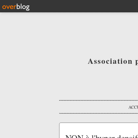
Association 
ACC
NON à l'hyper densif