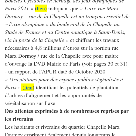
Boucles Cyclables en héritage des jeux olympiques de
Paris 2021
»
(
lien
)
indiquant que «
L’axe rue Marx
Dormoy – rue de la Chapelle est un tronçon essentiel de
« l’axe olympique » du boulevard de la Chapelle au
Stade de France et au Centre aquatique à Saint-Denis,
via la porte de la Chapelle
» et chiffrant les travaux
nécessaires à 4,8 millions d’euros sur la portion rue
Marx Dormoy / rue de la Chapelle avec pour maitre
d’ouvrage la DVD Mairie de Paris (voir pages 30 et 31)
- un rapport de l’APUR daté de Octobre 2020
«
Orientations pour des espaces publics végétalisés à
Paris
»
(
lien
)
identifiant les potentiels de plantation
d’arbres d’alignement et les opportunités de
végétalisation sur l’axe
Des attentes exprimées à de nombreuses reprises par
les riverains
Les habitants et riverains du quartier Chapelle Marx
Dormoy expriment également depuis longtemps le