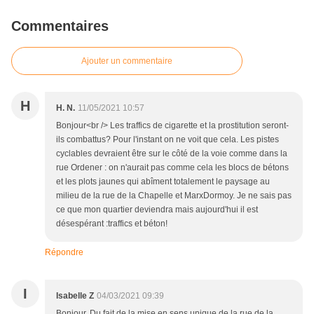
Commentaires
Ajouter un commentaire
H
H. N.
11/05/2021 10:57
Bonjour<br /> Les traffics de cigarette et la prostitution seront-
ils combattus? Pour l'instant on ne voit que cela. Les pistes
cyclables devraient être sur le côté de la voie comme dans la
rue Ordener : on n'aurait pas comme cela les blocs de bétons
et les plots jaunes qui abîment totalement le paysage au
milieu de la rue de la Chapelle et MarxDormoy. Je ne sais pas
ce que mon quartier deviendra mais aujourd'hui il est
désespérant :traffics et béton!
Répondre
I
Isabelle Z
04/03/2021 09:39
Bonjour. Du fait de la mise en sens unique de la rue de la