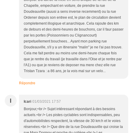
Chapelle, empechant en voiture, de prendre la rue
Doudeauville (auusi a sens inverse recemment) ou la rue
Ordener depuis son entree est, le plan de circulation devient
completement illogique et anarchique. Cela rajoute des km
de detours et des demi-heures de bouchons, car il faur passer
par les portes (Poissonniers ou Clignancourt)
perpetuellement bouchees... Ayant mon parking rue
Doudeauville, s'il y a un itineraire "malin" je ne l'ai pas trouve.
Cela me fait perdre au moins une demi-heure chaque fois
que je rentre du travail (je travaille dans l'Oise et je rentre par
l'A1) ou que je reviens de deposer ma mere chez elle rue
Tristan Tzara : a 86 ans, je la vois mal sur un velo...
Répondre
I
Icari
01/03/2021 17:57
Bonjour,<br /> Sujet intéressant répondant à des besoins
actuels.<br /> Les pistes cyclables sont indispensables, peu
d'automobilistes respectent, la vitesse de 30 km:h et le voies
réservées.<br /> Que dire de la rue Doudeauville qui croise la
rue Marx Dormoy et proche du collège.<br /> Les