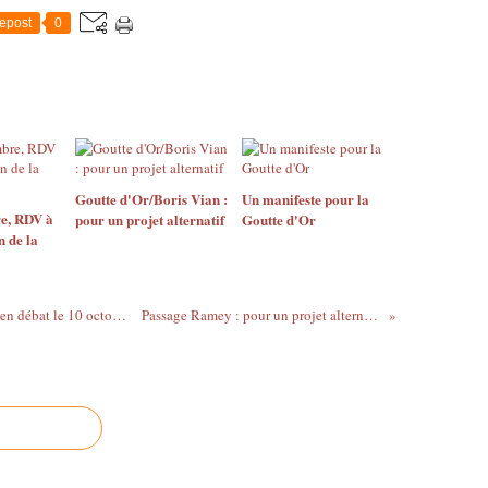
epost
0
Goutte d'Or/Boris Vian :
Un manifeste pour la
e, RDV à
pour un projet alternatif
Goutte d'Or
n de la
"Quel Paris vivable pour le 21e siècle ?", en débat le 10 octobre
Passage Ramey : pour un projet alternatif