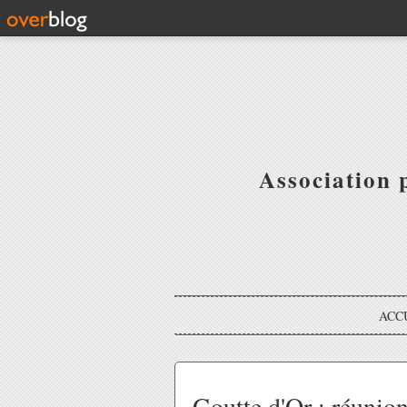
Association 
ACC
Goutte d'Or : réunion