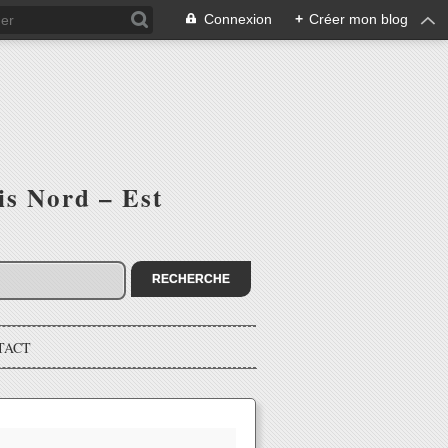
Connexion
+
Créer mon blog
is Nord – Est
TACT