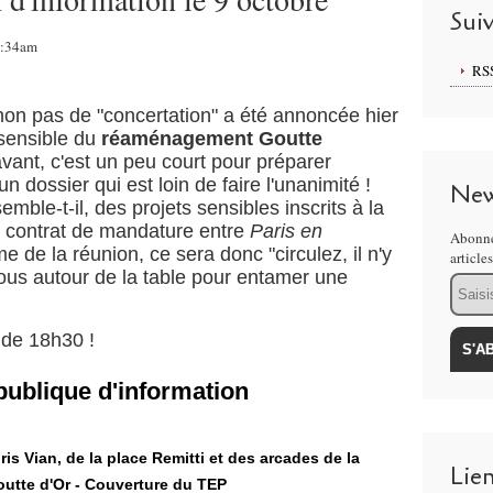
Sui
8:34am
RS
non pas de "concertation" a été annoncée hier
 sensible du
réaménagement Goutte
 avant, c'est un peu court pour préparer
 dossier qui est loin de faire l'unanimité !
New
 semble-t-il, des projets sensibles inscrits à la
u contrat de mandature entre
Paris en
Abonne
me de la réunion, ce sera donc "circulez, il n'y
article
nous autour de la table pour entamer une
Email
 de 18h30 !
ublique d'information
s Vian, de la place Remitti et des arcades de la
Lie
outte d'Or - Couverture du TEP