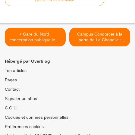
Ajouter un commentaire
< Gare du Nord :
Campus Condorcet à la
concertation publique le 12
porte de La Chapelle :
mars
retour sur la réunion du 11
mars >
Hébergé par Overblog
Top articles
Pages
Contact
Signaler un abus
C.G.U.
Cookies et données personnelles
Préférences cookies