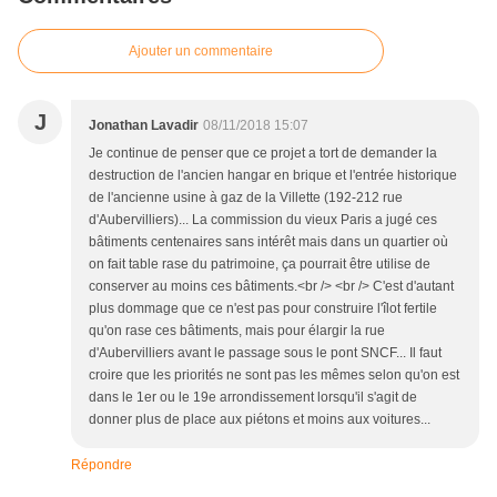
Ajouter un commentaire
J
Jonathan Lavadir
08/11/2018 15:07
Je continue de penser que ce projet a tort de demander la
destruction de l'ancien hangar en brique et l'entrée historique
de l'ancienne usine à gaz de la Villette (192-212 rue
d'Aubervilliers)... La commission du vieux Paris a jugé ces
bâtiments centenaires sans intérêt mais dans un quartier où
on fait table rase du patrimoine, ça pourrait être utilise de
conserver au moins ces bâtiments.<br /> <br /> C'est d'autant
plus dommage que ce n'est pas pour construire l'îlot fertile
qu'on rase ces bâtiments, mais pour élargir la rue
d'Aubervilliers avant le passage sous le pont SNCF... Il faut
croire que les priorités ne sont pas les mêmes selon qu'on est
dans le 1er ou le 19e arrondissement lorsqu'il s'agit de
donner plus de place aux piétons et moins aux voitures...
Répondre