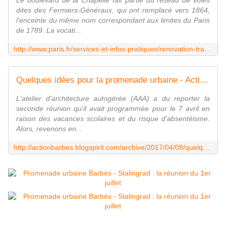
Le boulevard de la Chapelle fait partie du réseau de voies
dites des Fermiers-Généraux, qui ont remplacé vers 1864,
l'enceinte du même nom correspondant aux limites du Paris
de 1789. La vocati...
http://www.paris.fr/services-et-infos-pratiques/renovation-travaux-et-amenagements/amenagements/promenade-urbaine-barbes-la-chapelle-stalingrad-4964
Quelques idées pour la promenade urbaine - Action Barbès
L'atelier d'architecture autogérée (AAA) a du reporter la
seconde réunion qu'il avait programmée pour le 7 avril en
raison des vacances scolaires et du risque d'absentéisme.
Alors, revenons en...
http://actionbarbes.blogspirit.com/archive/2017/04/08/quelques-idees-pour-la-promenade-urbaine.html