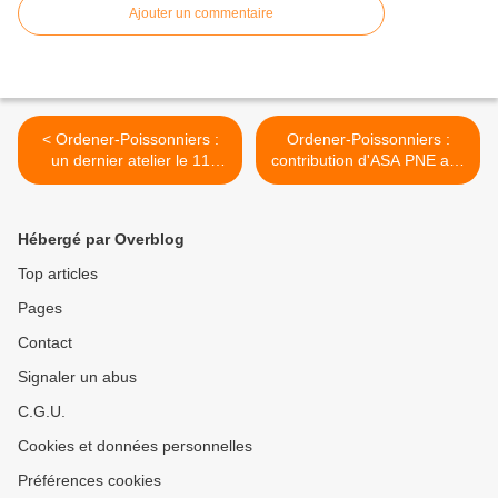
Ajouter un commentaire
< Ordener-Poissonniers :
Ordener-Poissonniers :
un dernier atelier le 11
contribution d'ASA PNE aux
janvier avant une réunion
orientations
de restitution le 1er février
d'aménagement et de
programmation >
Hébergé par Overblog
Top articles
Pages
Contact
Signaler un abus
C.G.U.
Cookies et données personnelles
Préférences cookies