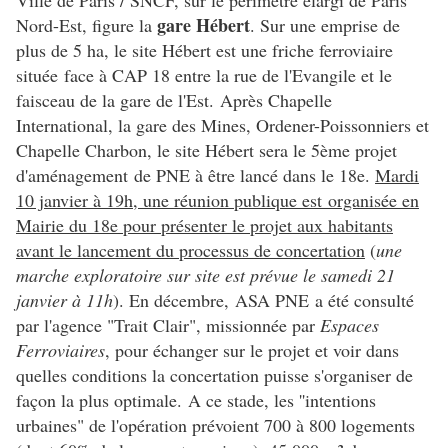
Ville de Paris / SNCF, sur le périmètre élargi de Paris
gare Hébert
Nord-Est, figure la
. Sur une emprise de
plus de 5 ha, le site Hébert est une friche ferroviaire
située face à CAP 18 entre la rue de l'Evangile et le
faisceau de la gare de l'Est. Après Chapelle
International, la gare des Mines, Ordener-Poissonniers et
Chapelle Charbon, le site Hébert sera le 5ème projet
d'aménagement de PNE à être lancé dans le 18e.
Mardi
10 janvier à 19h, une réunion publique est organisée en
Mairie du 18e pour présenter le projet aux habitants
avant le lancement du processus de concertation
(
une
marche exploratoire sur site est prévue le samedi 21
janvier à 11h
). En décembre, ASA PNE a été consulté
par l'agence "Trait Clair", missionnée par
Espaces
Ferroviaires
, pour échanger sur le projet et voir dans
quelles conditions la concertation puisse s'organiser de
façon la plus optimale. A ce stade, les ''intentions
urbaines" de l'opération prévoient 700 à 800 logements