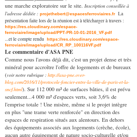
une marche exploratoire sur le site.
Inscription conseillée à
l'adresse dédiée :
La
projethebert@espacesferroviaires.fr
présentation faite lors de la réunion est à télécharger à travers :
https://res.cloudinary.com/espace-
ferroviaire/image/upload/PPT-PR-10-01-2016_VF.pdf
...et le compte rendu
https://res.cloudinary.com/espace-
ferroviaire/image/upload/CR_RP_100116VF.pdf
Le commentaire d'ASA PNE
Comme nous l'avons déjà dit, c'est un projet dense et très
minéral pour accroître l'offre de logements et de bureaux
(
voir notre rubrique :
http://asa-pne.over-
blog.com/2016/11/protocole-foncier-entre-la-ville-de-paris-et-la-
). Sur 112 000 m² de surfaces bâties, il est prévu
sncf.html
seulement...4 000 m² d'espaces verts, soit 3,6% de
l'emprise totale ! Une misère, même si le projet intègre
en plus "une trame verte renforcée" en direction des
espaces de respiration situés aux alentours. En dehors
des équipements associés aux logements (crèche, école),
aucun autre équipement de nature socio-culturelle et/ou