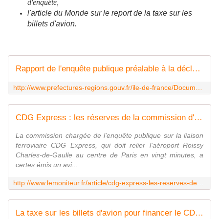
d'enquête,
l'article du Monde sur le report de la taxe sur les
billets d'avion.
Rapport de l'enquête publique préalable à la déclaration d'utilité publique modificative ... / Enquêtes publiques / Consultations / Documents & publications / Accueil - Les services de l'État en préfecture de région Île-de-France
http://www.prefectures-regions.gouv.fr/ile-de-france/Documents-publications/Consultations/Enquetes-publiques/Rapport-de-l-enquete-publique-prealable-a-la-declaration-d-utilite-publique-modificative
CDG Express : les réserves de la commission d'enquête publique - Transport et infrastructures
La commission chargée de l'enquête publique sur la liaison
ferroviaire CDG Express, qui doit relier l'aéroport Roissy
Charles-de-Gaulle au centre de Paris en vingt minutes, a
certes émis un avi...
http://www.lemoniteur.fr/article/cdg-express-les-reserves-de-la-commission-d-enquete-publique-33549861
La taxe sur les billets d'avion pour financer le CDG Express repoussée à 2024