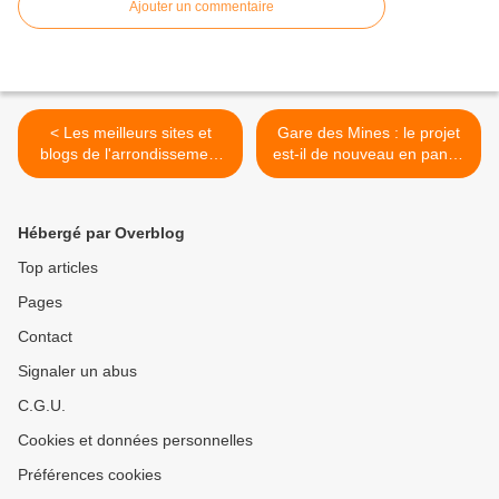
Ajouter un commentaire
< Les meilleurs sites et
Gare des Mines : le projet
blogs de l'arrondissement
est-il de nouveau en panne
selon le 18e du mois
? >
Hébergé par Overblog
Top articles
Pages
Contact
Signaler un abus
C.G.U.
Cookies et données personnelles
Préférences cookies