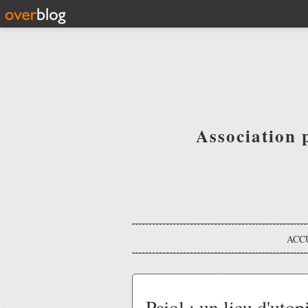
Association 
ACC
Pajol : un lieu d'utop