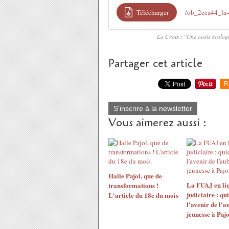
Télécharger
/ob_2eca44_la
La Croix : "Une oasis écologi
Partager cet article
R
S'inscrire à la newsletter
Vous aimerez aussi :
Halle Pajol, que de
La FUAJ en li
transformations !
judiciaire : qu
L'article du 18e du mois
l'avenir de l'a
jeunesse à Pajo