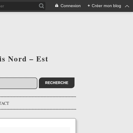
Connexion
+
Créer mon blog
is Nord – Est
TACT