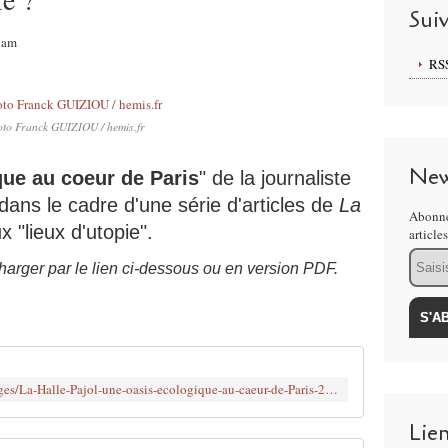
Sui
2am
RS
to Franck GUIZIOU / hemis.fr
New
que au coeur de Paris
" de la journaliste
ans le cadre d'une série d'articles de
La
Abonne
 "lieux d'utopie".
article
Email
lécharger par le lien ci-dessous ou en version PDF.
http://www.la-croix.com/Culture/Voyages/La-Halle-Pajol-une-oasis-ecologique-au-caeur-de-Paris-2015-07-31-1340037
Lie