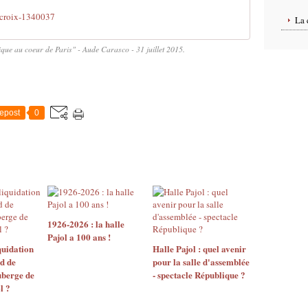
-croix-1340037
La 
que au coeur de Paris" - Aude Carasco - 31 juillet 2015.
epost
0
1926-2026 : la halle
Pajol a 100 ans !
quidation
Halle Pajol : quel avenir
id de
pour la salle d'assemblée
uberge de
- spectacle République ?
l ?